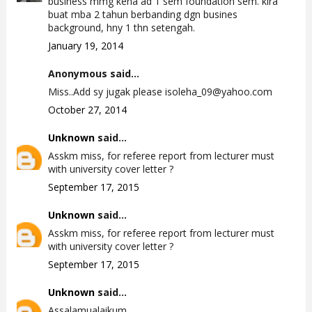
business mmg kena ad 1 sem foundation sem. kira
buat mba 2 tahun berbanding dgn busines
background, hny 1 thn setengah.
January 19, 2014
Anonymous said...
Miss..Add sy jugak please isoleha_09@yahoo.com
October 27, 2014
Unknown
said...
Asskm miss, for referee report from lecturer must
with university cover letter ?
September 17, 2015
Unknown
said...
Asskm miss, for referee report from lecturer must
with university cover letter ?
September 17, 2015
Unknown
said...
Assalamualaikum,