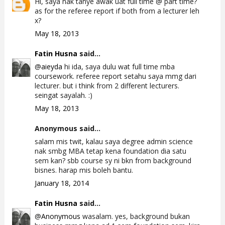
Hi, saya nak tanye awak uat full time @ part time?
as for the referee report if both from a lecturer leh
x?
May 18, 2013
Fatin Husna
said...
@
aieyda
hi ida, saya dulu wat full time mba
coursework. referee report setahu saya mmg dari
lecturer. but i think from 2 different lecturers.
seingat sayalah. :)
May 18, 2013
Anonymous said...
salam mis twit, kalau saya degree admin science
nak smbg MBA tetap kena foundation dia satu
sem kan? sbb course sy ni bkn from background
bisnes. harap mis boleh bantu.
January 18, 2014
Fatin Husna
said...
@
Anonymous
wasalam. yes, background bukan