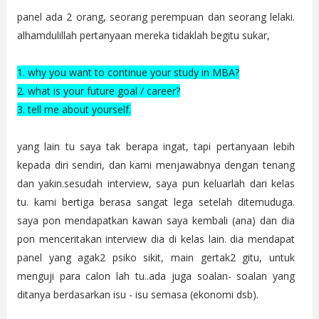
panel ada 2 orang, seorang perempuan dan seorang lelaki.
alhamdulillah pertanyaan mereka tidaklah begitu sukar,
1. why you want to continue your study in MBA?
2. what is your future goal / career?
3. tell me about yourself.
yang lain tu saya tak berapa ingat, tapi pertanyaan lebih
kepada diri sendiri, dan kami menjawabnya dengan tenang
dan yakin.sesudah interview, saya pun keluarlah dari kelas
tu. kami bertiga berasa sangat lega setelah ditemuduga.
saya pon mendapatkan kawan saya kembali (ana) dan dia
pon menceritakan interview dia di kelas lain. dia mendapat
panel yang agak2 psiko sikit, main gertak2 gitu, untuk
menguji para calon lah tu..ada juga soalan- soalan yang
ditanya berdasarkan isu - isu semasa (ekonomi dsb).