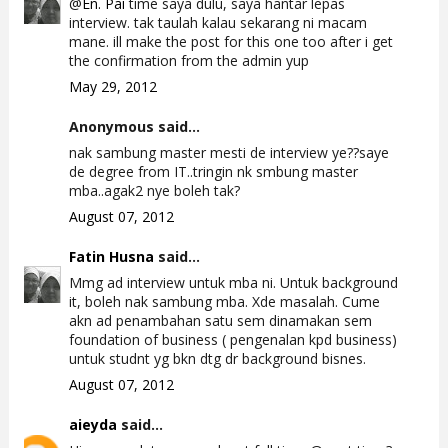
@
En. Pai
time saya dulu, saya hantar lepas
interview. tak taulah kalau sekarang ni macam
mane. ill make the post for this one too after i get
the confirmation from the admin yup
May 29, 2012
Anonymous said...
nak sambung master mesti de interview ye??saye
de degree from IT..tringin nk smbung master
mba..agak2 nye boleh tak?
August 07, 2012
Fatin Husna
said...
Mmg ad interview untuk mba ni. Untuk background
it, boleh nak sambung mba. Xde masalah. Cume
akn ad penambahan satu sem dinamakan sem
foundation of business ( pengenalan kpd business)
untuk studnt yg bkn dtg dr background bisnes.
August 07, 2012
aieyda
said...