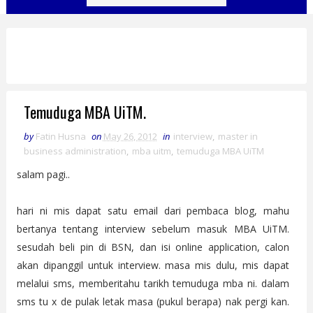
Temuduga MBA UiTM.
by
Fatin Husna
on
May 26, 2012
in
interview
,
master in
business administration
,
mba uitm
,
temuduga MBA UiTM
salam pagi..
hari ni mis dapat satu email dari pembaca blog, mahu
bertanya tentang interview sebelum masuk MBA UiTM.
sesudah beli pin di BSN, dan isi online application, calon
akan dipanggil untuk interview. masa mis dulu, mis dapat
melalui sms, memberitahu tarikh temuduga mba ni. dalam
sms tu x de pulak letak masa (pukul berapa) nak pergi kan.