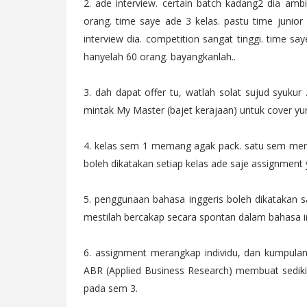
2. ade interview. certain batch kadang2 dia amb
orang. time saye ade 3 kelas. pastu time junior
interview dia. competition sangat tinggi. time sa
hanyelah 60 orang. bayangkanlah..
3. dah dapat offer tu, watlah solat sujud syukur
mintak My Master (bajet kerajaan) untuk cover yu
4. kelas sem 1 memang agak pack. satu sem mera
boleh dikatakan setiap kelas ade saje assignment
5. penggunaan bahasa inggeris boleh dikatakan s
mestilah bercakap secara spontan dalam bahasa in
6. assignment merangkap individu, dan kumpula
ABR (Applied Business Research) membuat sedikit
pada sem 3.