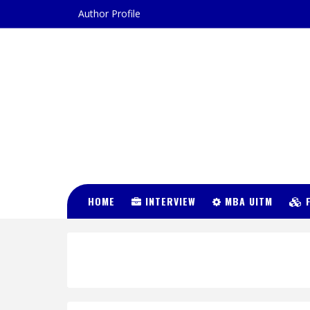
Author Profile
DR FATIN
HUSNA
HOME
INTERVIEW
MBA UITM
F