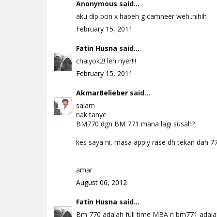
Anonymous said...
aku dip pon x habeh g camneer weh..hihih
February 15, 2011
Fatin Husna
said...
chaiyok2! leh nyer!!!
February 15, 2011
AkmarBelieber
said...
salam
nak tanye
BM770 dgn BM 771 mana lagi susah?
kes saya ni, masa apply rase dh tekan dah 770
amar
August 06, 2012
Fatin Husna
said...
Bm 770 adalah full time MBA n bm771 adalah 