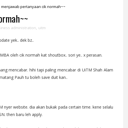
menjawab pertanyaan cik normah~~
normah~~
iness administration
,
uitm
date yek.. dek bz..
MBA oleh cik normah kat shoutbox.. sori ye.. x perasan.
ng mencabar. hihi tapi paling mencabar di UiTM Shah Alam
rmatang Pauh tu boleh save duit kan..
 nyer website. dia akan bukak pada certain time. kene selalu
SN. then baru leh apply.