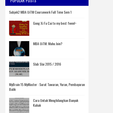
POPULAR POSTS
Subjek2 MBA UiTM Coursework Full Time Sem 1
Gong Xi Fa Cai to my best fwen!~
MBA UiTM. Mahu Join?
Slab Slai 2015 / 2016
MyBrain 15 MyMaster : Surat Tawaran, Yuran, Pembayaran
Balik
Cara Untuk Menghilangkan Banyak
Kahak