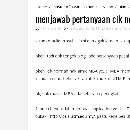
Home
/
master of business administration
/
uitm
/
menjawab pertanyaan cik 
by
Fatin Husna
on
February 15, 2011
in
master of bus
salam maulidurrasul~~ hihi dah agak lame mis x up
okeh, tadi dok tengok blog.. ade pertanyaan pasal 
okeh, cik normah nak amik MBA ye.. :) MBA mema
ini adalah duit. hehe tak taulah kalau kat UiTM Pe
ok, nak masuk MBA ada beberapa peringkat.
1. anda hendak lah membuat application ye di UiTM
bukak -
http://ipsis.uitm.edu.my/
. pastu kene beli B