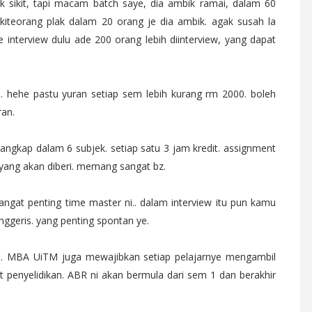
ik sikit, tapi macam batch saye, dia ambik ramai, dalam 60
 kiteorang plak dalam 20 orang je dia ambik. agak susah la
ye interview dulu ade 200 orang lebih diinterview, yang dapat
 .. hehe pastu yuran setiap sem lebih kurang rm 2000. boleh
ran.
ngkap dalam 6 subjek. setiap satu 3 jam kredit. assignment
 yang akan diberi. memang sangat bz.
angat penting time master ni.. dalam interview itu pun kamu
ggeris. yang penting spontan ye.
n. MBA UiTM juga mewajibkan setiap pelajarnye mengambil
 penyelidikan. ABR ni akan bermula dari sem 1 dan berakhir