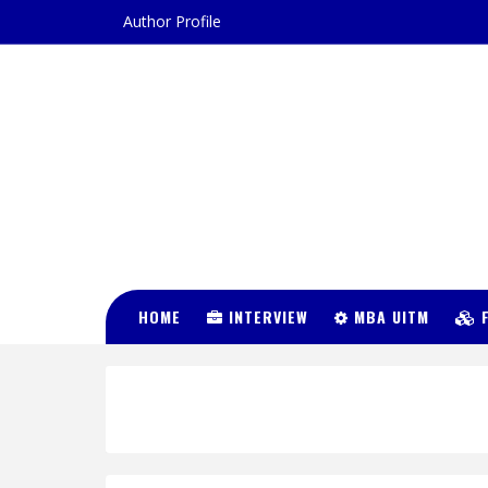
Author Profile
DR FATIN
HUSNA
HOME
INTERVIEW
MBA UITM
F