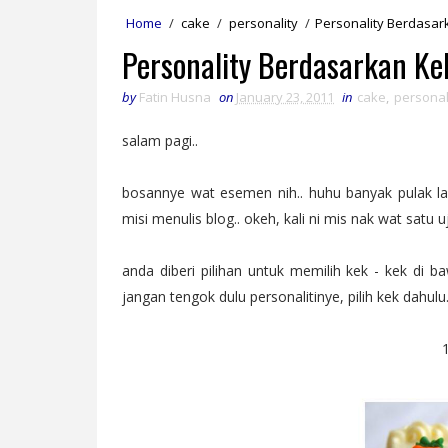
Home
/
cake
/
personality
/
Personality Berdasar
Personality Berdasarkan Ke
by
Fatin Husna
on
January 23, 2011
in
cake
,
personal
salam pagi..
bosannye wat esemen nih.. huhu banyak pulak l
misi menulis blog.. okeh, kali ni mis nak wat satu u
anda diberi pilihan untuk memilih kek - kek di ba
jangan tengok dulu personalitinye, pilih kek dahulu.