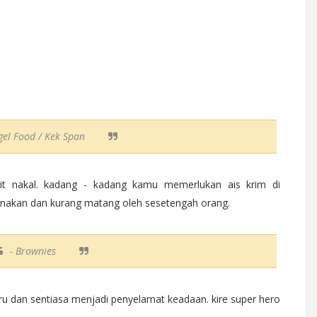
gel Food / Kek Span
it nakal. kadang - kadang kamu memerlukan ais krim di
 anakan dan kurang matang oleh sesetengah orang.
- Brownies
u dan sentiasa menjadi penyelamat keadaan. kire super hero