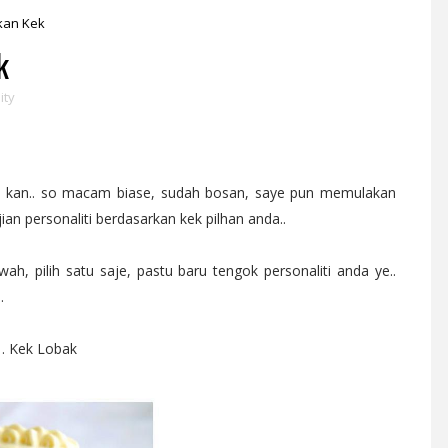
kan Kek
k
ity
a kan.. so macam biase, sudah bosan, saye pun memulakan
jian personaliti berdasarkan kek pilhan anda..
wah, pilih satu saje, pastu baru tengok personaliti anda ye..
.
1. Kek Lobak