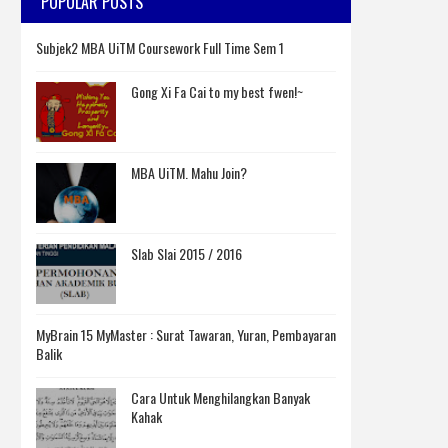
POPULAR POSTS
Subjek2 MBA UiTM Coursework Full Time Sem 1
Gong Xi Fa Cai to my best fwen!~
MBA UiTM. Mahu Join?
Slab Slai 2015 / 2016
MyBrain 15 MyMaster : Surat Tawaran, Yuran, Pembayaran
Balik
Cara Untuk Menghilangkan Banyak
Kahak