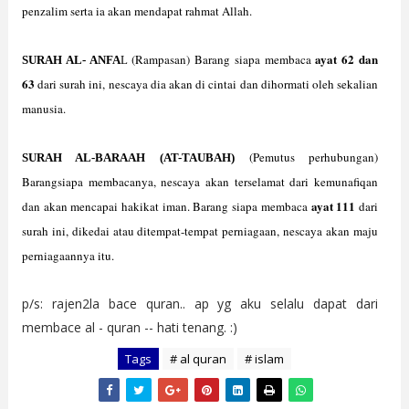
penzalim serta ia akan mendapat rahmat Allah.
ayat 62 dan
(Rampasan) Barang siapa membaca
SURAH AL- ANFA
L
63
dari surah ini, nescaya dia akan di cintai dan dihormati oleh sekalian
manusia.
(Pemutus perhubungan)
SURAH AL-BARAAH (AT-TAUBAH)
Barangsiapa membacanya, nescaya akan terselamat dari kemunafiqan
ayat 111
dan akan mencapai hakikat iman. Barang siapa membaca
dari
surah ini, dikedai atau ditempat-tempat perniagaan, nescaya akan maju
perniagaannya itu.
p/s: rajen2la bace quran.. ap yg aku selalu dapat dari
membace al - quran -- hati tenang. :)
Tags
# al quran
# islam