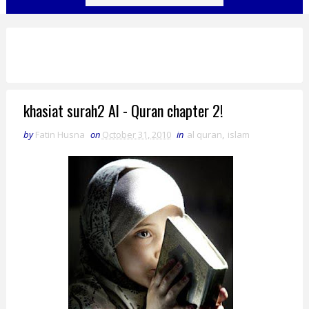
khasiat surah2 Al - Quran chapter 2!
by
Fatin Husna
on
October 31, 2010
in
al quran
,
islam