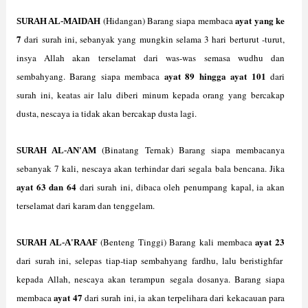
ayat yang ke
(Hidangan) Barang siapa membaca
SURAH AL-MAIDAH
7
dari surah ini, sebanyak yang mungkin selama 3 hari berturut -turut,
insya Allah akan terselamat dari was-was semasa wudhu dan
ayat 89 hingga ayat 101
sembahyang. Barang siapa membaca
dari
surah ini, keatas air lalu diberi minum kepada orang yang bercakap
dusta, nescaya ia tidak akan bercakap dusta lagi.
(Binatang Ternak) Barang siapa membacanya
SURAH AL-AN'AM
sebanyak 7 kali, nescaya akan terhindar dari segala bala bencana. Jika
ayat 63 dan 64
dari surah ini, dibaca oleh penumpang kapal, ia akan
terselamat dari karam dan tenggelam.
ayat 23
(Benteng Tinggi) Barang kali membaca
SURAH AL-A'RAAF
dari surah ini, selepas tiap-tiap sembahyang fardhu, lalu beristighfar
kepada Allah, nescaya akan terampun segala dosanya. Barang siapa
ayat 47
membaca
dari surah ini, ia akan terpelihara dari kekacauan para