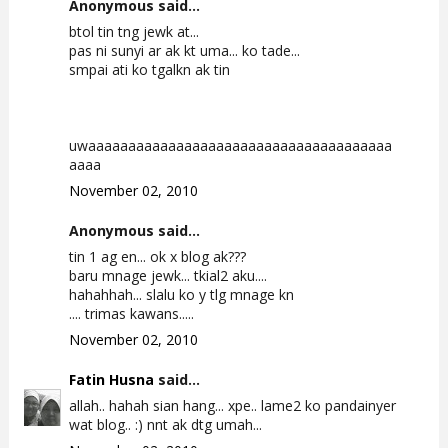
Anonymous said...
btol tin tng jewk at...
pas ni sunyi ar ak kt uma... ko tade...
smpai ati ko tgalkn ak tin
uwaaaaaaaaaaaaaaaaaaaaaaaaaaaaaaaaaaaaaa
aaaa
November 02, 2010
Anonymous said...
tin 1 ag en... ok x blog ak???
baru mnage jewk... tkial2 aku....
hahahhah... slalu ko y tlg mnage kn
.... trimas kawans.....
November 02, 2010
Fatin Husna
said...
allah.. hahah sian hang... xpe.. lame2 ko pandainyer
wat blog.. :) nnt ak dtg umah...